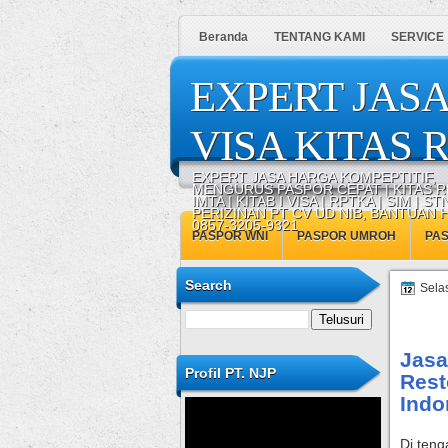
Beranda
TENTANG KAMI
SERVICE
EXPERT JASA
VISA KITAS R
EXPERT JASA HARGA KOMPEPTITIF,
MENGURUS PASPOR CEPAT | KITAS R
IMTA | KITAB I VISA | RPTKA | SIM | STN
PERIZINAN PT CV UD NIB, BANTUAN
0857-3205-9321
PASPOR WNI
PASPOR UMROH
PA
Search
Sela
Jasa
Profil PT. NJP
Rest
Indo
Di teng