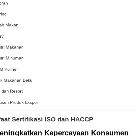
oran
ring
ah Makan
ry
stri Makanan
stri Minuman
 Kuliner
ik Makanan Beku
 dan Resort
usen Produk Ekspor
aat Sertifikasi ISO dan HACCP
Meningkatkan Kepercayaan Konsumen