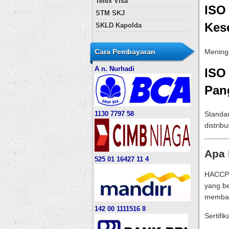
Telex Visa
ISO
STM SKJ
Kes
SKLD Kapolda
Meningk
Cara Pembayaran
A n. Nurhadi
ISO
Pan
1130 7797 58
Standar
distribu
Apa 
525 01 16427 11 4
HACCP (
yang be
membah
142 00 1111516 8
Sertifi