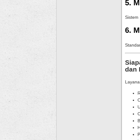
5. 
Sistem 
6. M
Standar
Siap
dan
Layanan
R
C
U
C
B
H
P