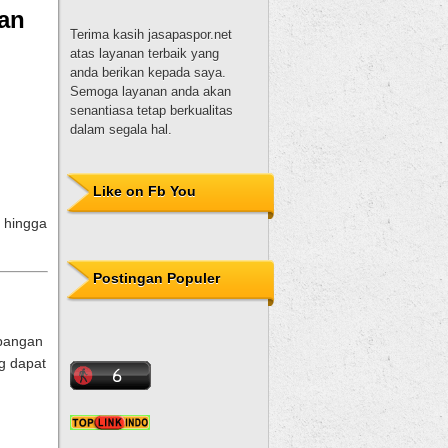
Terima kasih jasapaspor.net
an
atas layanan terbaik yang
anda berikan kepada saya.
Semoga layanan anda akan
senantiasa tetap berkualitas
dalam segala hal.
Dewi Sulistyowati, S.H.
Terima kasih untuk
nurhadijayaprima.com, Mas
Like on Fb You
hadi. Pelayanannya baik,
 hingga
pembuatannya juga tepat
waktu. Proses pembuatan
paspor juga mudah karena
Postingan Populer
dibantu oleh Mas nur hadi.
Sukses selalu!
 pangan
Desi
g dapat