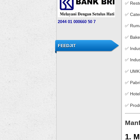
✅ Rest
✅ Cate
204
4
01 000
660 50 7
✅ Rum
✅ Bake
FEEDJIT
✅ Indu
✅ Indu
✅ UMKM
✅ Pabr
✅ Hotel
✅ Prod
Manf
1. 