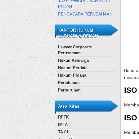
JASA PENGURUSAN SURAT
PNDAH
PENGACARA PERUSAHAAN
KANTOR HUKUM
NURHADI & REKAN
Lawyer Corporate
Perusahaan
HukumKeluarga
Hukum Perdata
Beberap
Hukum Pidana
minuma
Pertahanan
ISO
Perburuhan
Membant
Jasa Kitas
ISO
RPTK
IMTA
TA 01
Membant