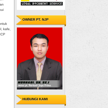
kan
kui
OWNER PT. NJP
untuk
, kafe,
CCP
HUBUNGI KAMI