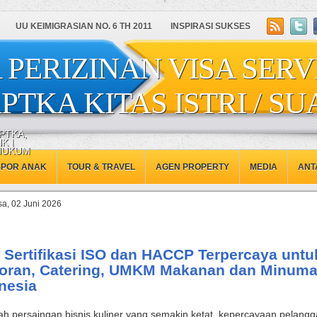
UU KEIMIGRASIAN NO. 6 TH 2011
INSPIRASI SUKSES
 PERIZINAN VISA SERV
PTKA KITAS ISTRI / SU
PTKA,
K |
 HUKUM
SPOR ANAK
TOUR & TRAVEL
AGEN PROPERTY
MEDIA
ANT
sa, 02 Juni 2026
 Sertifikasi ISO dan HACCP Terpercaya untu
oran, Catering, UMKM Makanan dan Minuma
nesia
ah persaingan bisnis kuliner yang semakin ketat, kepercayaan pelang