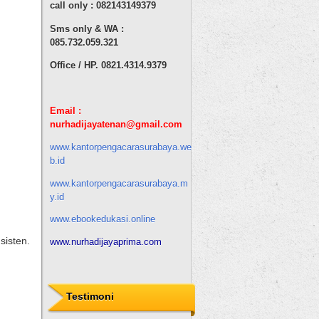
call only : 082143149379
Sms only & WA :
085.732.059.321
Office / HP. 0821.4314.9379
Email :
nurhadijaya
tenan
@gmail.com
www.kantorpengacarasurabaya.we
b.id
n
www.kantorpengacarasurabaya.m
y.id
www.ebookedukasi.online
sisten.
www.nurhadijayaprima.com
Testimoni