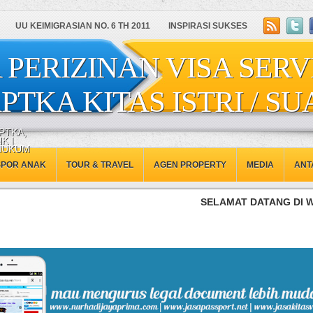
UU KEIMIGRASIAN NO. 6 TH 2011
INSPIRASI SUKSES
 PERIZINAN VISA SERV
PTKA KITAS ISTRI / SU
PTKA,
K |
 HUKUM
SPOR ANAK
TOUR & TRAVEL
AGEN PROPERTY
MEDIA
ANT
SELAMAT DATANG DI WEBSITE