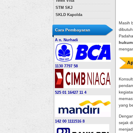
Telex Visa
STM SKJ
SKLD Kapolda
Masih 
dibutuh
Cara Pembayaran
Padahal
A n. Nurhadi
hukum
mengam
Ap
1130 7797 58
Konsult
pendam
kegiata
525 01 16427 11 4
memasti
yang be
Dengan 
142 00 1111516 8
sejak d
menjad