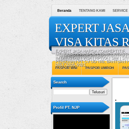
Beranda
TENTANG KAMI
SERVICE
EXPERT JASA
VISA KITAS R
EXPERT JASA HARGA KOMPEPTITIF,
MENGURUS PASPOR CEPAT | KITAS R
IMTA | KITAB I VISA | RPTKA | SIM | STN
PERIZINAN PT CV UD NIB, BANTUAN
0857-3205-9321
PASPOR WNI
PASPOR UMROH
PA
Search
Profil PT. NJP