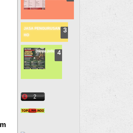
JASA PENGURUSAN
HO
(tanpa judul)
um