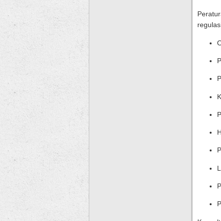
Peratu
regulasi
O
P
P
K
P
H
P
L
P
P