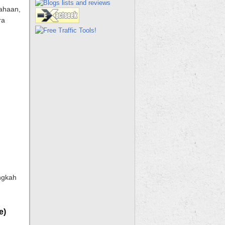
sahaan,
ra
ngkah
e)