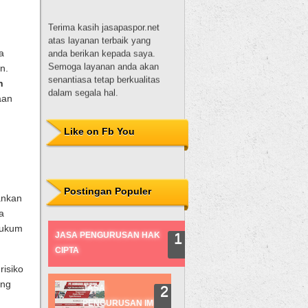
Terima kasih jasapaspor.net
atas layanan terbaik yang
anda berikan kepada saya.
Semoga layanan anda akan
a
senantiasa tetap berkualitas
n.
dalam segala hal.
h
Dewi Sulistyowati, S.H.
aan
Terima kasih untuk
Like on Fb You
nurhadijayaprima.com, Mas
hadi. Pelayanannya baik,
pembuatannya juga tepat
waktu. Proses pembuatan
paspor juga mudah karena
Postingan Populer
ankan
dibantu oleh Mas nur hadi.
Sukses selalu!
a
hukum
JASA PENGURUSAN HAK
Desi
CIPTA
isiko
ang
JASA
PENGURUSAN IMB