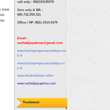
call only : 082143149379
 tidak
Sms only & WA :
dal.
085.732.059.321
dap
Office / HP. 0821.4314.9379
Email :
nurhadijaya
tenan
@gmail.com
www.kantorpengacarasurabaya.we
b.id
www.kantorpengacarasurabaya.m
y.id
www.ebookedukasi.online
www.nurhadijayaprima.com
Testimoni