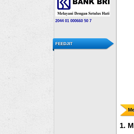
204
4
01 000
660 50 7
FEEDJIT
Me
1. 