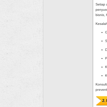
Setiap 
penyusu
bisnis,
Kesalah
G
S
D
P
K
K
Konsult
preventi
2.