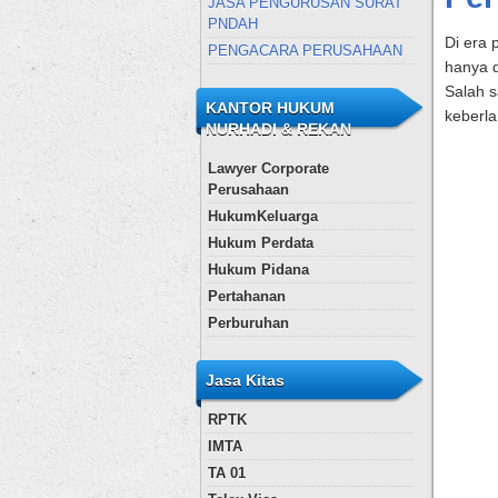
JASA PENGURUSAN SURAT
PNDAH
Di era 
PENGACARA PERUSAHAAN
hanya d
Salah s
KANTOR HUKUM
keberl
NURHADI & REKAN
Lawyer Corporate
Perusahaan
HukumKeluarga
Hukum Perdata
Hukum Pidana
Pertahanan
Perburuhan
Jasa Kitas
RPTK
IMTA
TA 01