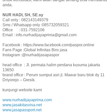
anda.
NUR HADI, SH, SE.sy
Call only : 082143149379
Sms / Whatsapp only :085732059321
Office : 031-7592106
Email : info.nurhadijayaprima@gmail.com
Facebook : https://www.facebook.com/paspor.online
Fans Page :Global Infinitas Biro jasa
Instagram :@nurhadijasapaspor
head office : Jl. permata halim perdana kusuma jakarta
13650
brand office : Perum sumput asri jl. Mawar baru blok dy 11
Driyorejo – Gresik.
kunjungi website kami
www.nurhadijayaprima.com
www.jasakitasvisa.net
www.jasapassport.net