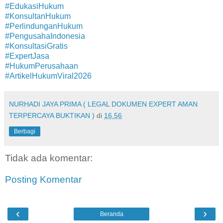
#EdukasiHukum
#KonsultanHukum
#PerlindunganHukum
#PengusahaIndonesia
#KonsultasiGratis
#ExpertJasa
#HukumPerusahaan
#ArtikelHukumViral2026
NURHADI JAYA PRIMA ( LEGAL DOKUMEN EXPERT AMAN
TERPERCAYA BUKTIKAN )
di
16.56
Berbagi
Tidak ada komentar:
Posting Komentar
‹
›
Beranda