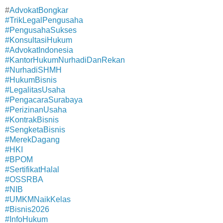
#
AdvokatBongkar
#TrikLegalPengusaha
#PengusahaSukses
#KonsultasiHukum
#AdvokatIndonesia
#KantorHukumNurhadiDanRekan
#NurhadiSHMH
#HukumBisnis
#LegalitasUsaha
#PengacaraSurabaya
#PerizinanUsaha
#KontrakBisnis
#SengketaBisnis
#MerekDagang
#HKI
#BPOM
#SertifikatHalal
#OSSRBA
#NIB
#UMKMNaikKelas
#Bisnis2026
#InfoHukum