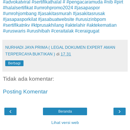
#advokatviral #sertifikathalal # #pengacaramuda #nib #pirt
#halalsertifikat #umrohpromo2024 #jasapaspor
#umrohjombang #jasakitasmurah #jasakitasrusak
#jasapasporkilat #jasabuatwebsite #urusizinbpom
#sertifikatnkv #ktprusakhilang #aktelahir #aktekematian
#uruswaris #urushibah #ceraitalak #ceraigugat
NURHADI JAYA PRIMA ( LEGAL DOKUMEN EXPERT AMAN
TERPERCAYA BUKTIKAN )
di
17.31
Berbagi
Tidak ada komentar:
Posting Komentar
‹
›
Beranda
Lihat versi web