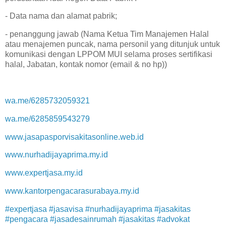
- Data nama dan alamat pabrik;
- penanggung jawab (Nama Ketua Tim Manajemen Halal
atau menajemen puncak, nama personil yang ditunjuk untuk
komunikasi dengan LPPOM MUI selama proses sertifikasi
halal, Jabatan, kontak nomor (email & no hp))
wa.me/6285732059321
wa.me/6285859543279
www.jasapasporvisakitasonline.web.id
www.nurhadijayaprima.my.id
www.expertjasa.my.id
www.kantorpengacarasurabaya.my.id
#expertjasa #jasavisa #nurhadijayaprima #jasakitas
#pengacara #jasadesainrumah #jasakitas #advokat