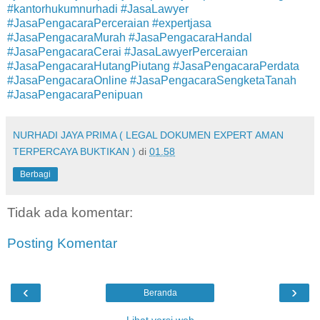
#kantorhukumnurhadi #JasaLawyer
#JasaPengacaraPerceraian #expertjasa
#JasaPengacaraMurah #JasaPengacaraHandal
#JasaPengacaraCerai #JasaLawyerPerceraian
#JasaPengacaraHutangPiutang #JasaPengacaraPerdata
#JasaPengacaraOnline #JasaPengacaraSengketaTanah
#JasaPengacaraPenipuan
NURHADI JAYA PRIMA ( LEGAL DOKUMEN EXPERT AMAN
TERPERCAYA BUKTIKAN )
di
01.58
Berbagi
Tidak ada komentar:
Posting Komentar
‹
›
Beranda
Lihat versi web