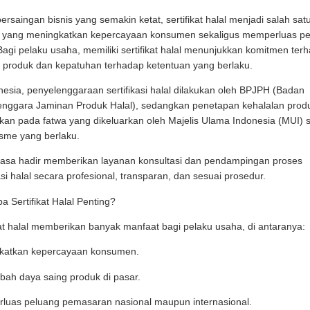
persaingan bisnis yang semakin ketat, sertifikat halal menjadi salah satu
g yang meningkatkan kepercayaan konsumen sekaligus memperluas p
Bagi pelaku usaha, memiliki sertifikat halal menunjukkan komitmen ter
s produk dan kepatuhan terhadap ketentuan yang berlaku.
nesia, penyelenggaraan sertifikasi halal dilakukan oleh BPJPH (Badan
enggara Jaminan Produk Halal), sedangkan penetapan kehalalan prod
kan pada fatwa yang dikeluarkan oleh Majelis Ulama Indonesia (MUI) 
sme yang berlaku.
asa hadir memberikan layanan konsultasi dan pendampingan proses
kasi halal secara profesional, transparan, dan sesuai prosedur.
 Sertifikat Halal Penting?
kat halal memberikan banyak manfaat bagi pelaku usaha, di antaranya:
katkan kepercayaan konsumen.
ah daya saing produk di pasar.
luas peluang pemasaran nasional maupun internasional.