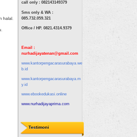
call only : 082143149379
Sms only & WA :
085.732.059.321
 halal.
Office / HP. 0821.4314.9379
u.
Email :
nurhadijaya
tenan
@gmail.com
www.kantorpengacarasurabaya.we
b.id
www.kantorpengacarasurabaya.m
y.id
www.ebookedukasi.online
www.nurhadijayaprima.com
Testimoni