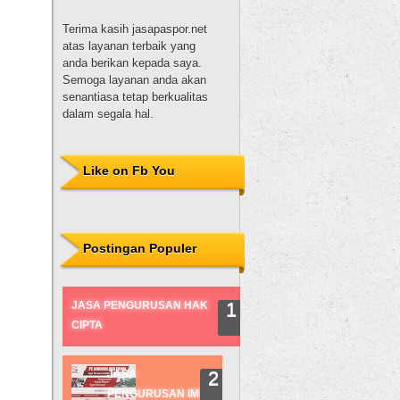
Terima kasih jasapaspor.net
atas layanan terbaik yang
anda berikan kepada saya.
Semoga layanan anda akan
senantiasa tetap berkualitas
dalam segala hal.
Dewi Sulistyowati, S.H.
Terima kasih untuk
Like on Fb You
nurhadijayaprima.com, Mas
hadi. Pelayanannya baik,
pembuatannya juga tepat
waktu. Proses pembuatan
paspor juga mudah karena
Postingan Populer
dibantu oleh Mas nur hadi.
Sukses selalu!
JASA PENGURUSAN HAK
Desi
CIPTA
JASA
PENGURUSAN IMB