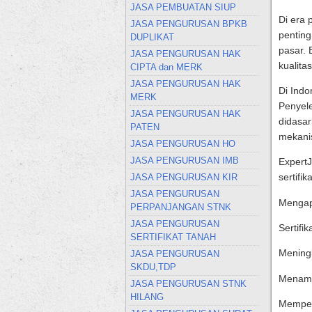
JASA PEMBUATAN SIUP
Di era 
JASA PENGURUSAN BPKB
pentin
DUPLIKAT
pasar. 
JASA PENGURUSAN HAK
kualita
CIPTA dan MERK
JASA PENGURUSAN HAK
Di Indo
MERK
Penyel
JASA PENGURUSAN HAK
didasar
PATEN
mekani
JASA PENGURUSAN HO
JASA PENGURUSAN IMB
ExpertJ
sertifi
JASA PENGURUSAN KIR
JASA PENGURUSAN
Mengapa
PERPANJANGAN STNK
JASA PENGURUSAN
Sertifi
SERTIFIKAT TANAH
Mening
JASA PENGURUSAN
SKDU,TDP
Menamb
JASA PENGURUSAN STNK
HILANG
Memper