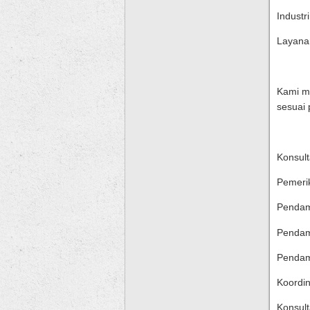
Indust
Layana
Kami me
sesuai 
Konsult
Pemeri
Pendam
Pendam
Pendamp
Koordin
Konsulta