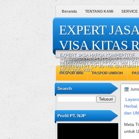
Beranda
TENTANG KAMI
SERVICE
EXPERT JASA
VISA KITAS R
EXPERT JASA HARGA KOMPEPTITIF,
MENGURUS PASPOR CEPAT | KITAS R
IMTA | KITAB I VISA | RPTKA | SIM | STN
PERIZINAN PT CV UD NIB, BANTUAN
0857-3205-9321
PASPOR WNI
PASPOR UMROH
PA
Search
Jumat
Layana
Herbal,
dan U
Profil PT. NJP
Meta Ti
untuk U