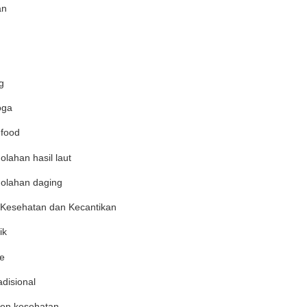
an
g
oga
 food
olahan hasil laut
 olahan daging
 Kesehatan dan Kecantikan
ik
e
adisional
en kesehatan