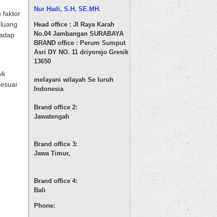
Nur Hadi, S.H
, SE.MH.
 faktor
eluang
Head office : Jl Raya Karah
No.04 Jambangan SURABAYA
hadap
BRAND office : Perum Sumput
Asri DY NO. 11 driyorejo Gresik
13650
uk
melayani wilayah Se luruh
sesuai
Indonesia
Brand office 2:
Jawatengah
Brand office 3:
Jawa Timur,
Brand office 4:
Bali
Phone: