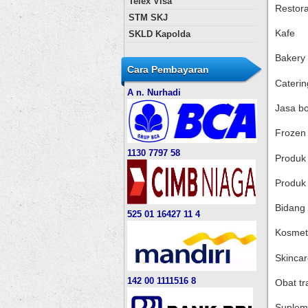
Telex Visa
Restor
STM SKJ
Kafe
SKLD Kapolda
Bakery
Cara Pembayaran
Caterin
A n. Nurhadi
Jasa b
Frozen
1130 7797 58
Produk 
Produk
Bidang
525 01 16427 11 4
Kosmet
Skincar
142 00 1111516 8
Obat tr
Suplem