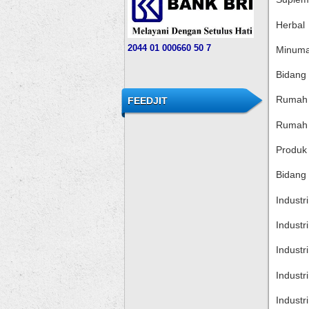
Herbal
204
4
01 000
660 50 7
Minuma
Bidang
Rumah 
FEEDJIT
Rumah 
Produk
Bidang 
Industr
Industr
Industr
Industr
Industr