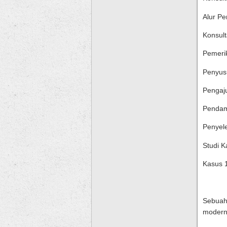
Alur Pe
Konsult
Pemeri
Penyusu
Pengaj
Pendam
Penyele
Studi K
Kasus 
Sebuah
modern