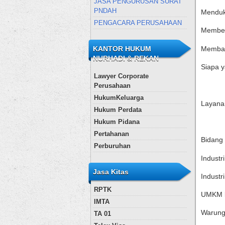
JASA PENGURUSAN SURAT
PNDAH
Menduku
PENGACARA PERUSAHAAN
Memberi
Memban
KANTOR HUKUM
NURHADI & REKAN
Siapa y
Lawyer Corporate
Perusahaan
HukumKeluarga
Layanan
Hukum Perdata
Hukum Pidana
Pertahanan
Bidang
Perburuhan
Industr
Jasa Kitas
Industr
RPTK
UMKM k
IMTA
Warung
TA 01