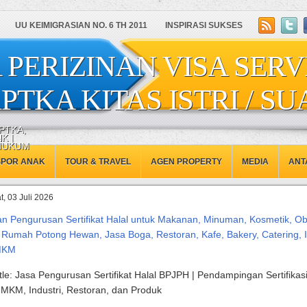
UU KEIMIGRASIAN NO. 6 TH 2011
INSPIRASI SUKSES
 PERIZINAN VISA SERV
PTKA KITAS ISTRI / SU
PTKA,
K |
 HUKUM
SPOR ANAK
TOUR & TRAVEL
AGEN PROPERTY
MEDIA
ANT
, 03 Juli 2026
n Pengurusan Sertifikat Halal untuk Makanan, Minuman, Kosmetik, Ob
 Rumah Potong Hewan, Jasa Boga, Restoran, Kafe, Bakery, Catering, I
MKM
tle: Jasa Pengurusan Sertifikat Halal BPJPH | Pendampingan Sertifikasi
MKM, Industri, Restoran, dan Produk