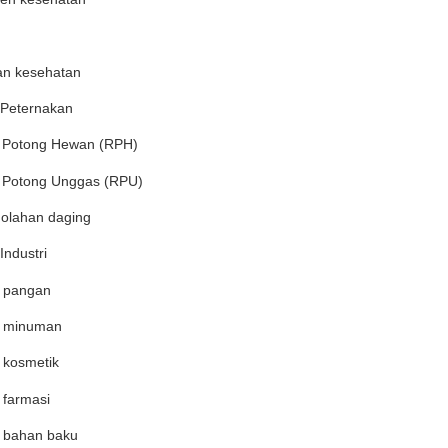
n kesehatan
 Peternakan
Potong Hewan (RPH)
Potong Unggas (RPU)
 olahan daging
Industri
i pangan
i minuman
i kosmetik
i farmasi
i bahan baku