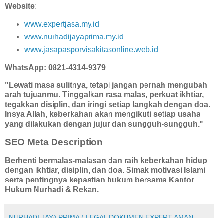
Website:
www.expertjasa.my.id
www.nurhadijayaprima.my.id
www.jasapasporvisakitasonline.web.id
WhatsApp:
0821-4314-9379
"Lewati masa sulitnya, tetapi jangan pernah mengubah
arah tujuanmu. Tinggalkan rasa malas, perkuat ikhtiar,
tegakkan disiplin, dan iringi setiap langkah dengan doa.
Insya Allah, keberkahan akan mengikuti setiap usaha
yang dilakukan dengan jujur dan sungguh-sungguh."
SEO Meta Description
Berhenti bermalas-malasan dan raih keberkahan hidup
dengan ikhtiar, disiplin, dan doa. Simak motivasi Islami
serta pentingnya kepastian hukum bersama Kantor
Hukum Nurhadi & Rekan.
NURHADI JAYA PRIMA ( LEGAL DOKUMEN EXPERT AMAN