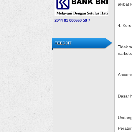
akibat 
204
4
01 000
660 50 7
4. Kere
FEEDJIT
Tidak s
narkob
Ancama
Dasar 
Undang
Peratur