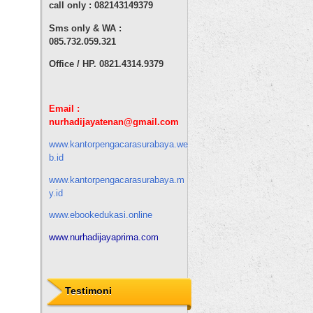
call only : 082143149379
Sms only & WA :
085.732.059.321
Office / HP. 0821.4314.9379
Email :
nurhadijaya
tenan
@gmail.com
www.kantorpengacarasurabaya.we
b.id
www.kantorpengacarasurabaya.m
y.id
www.ebookedukasi.online
www.nurhadijayaprima.com
Testimoni
Terima kasih jasapaspor.net