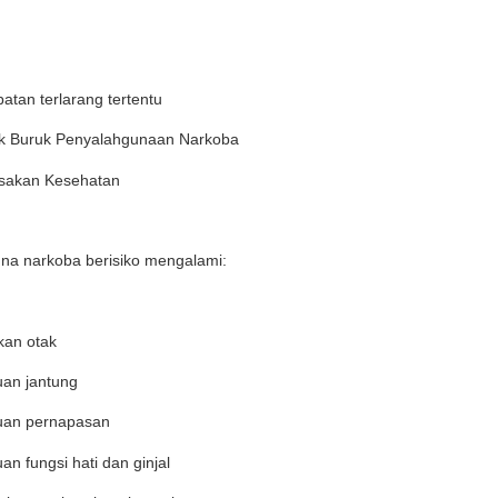
atan terlarang tertentu
 Buruk Penyalahgunaan Narkoba
usakan Kesehatan
na narkoba berisiko mengalami:
kan otak
an jantung
an pernapasan
n fungsi hati dan ginjal