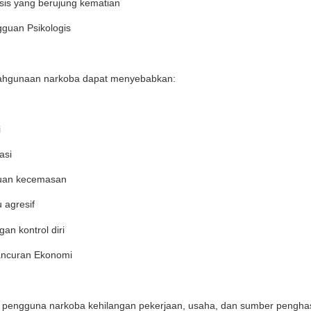
is yang berujung kematian
guan Psikologis
ahgunaan narkoba dapat menyebabkan:
i
asi
an kecemasan
u agresif
gan kontrol diri
ancuran Ekonomi
 pengguna narkoba kehilangan pekerjaan, usaha, dan sumber penghas