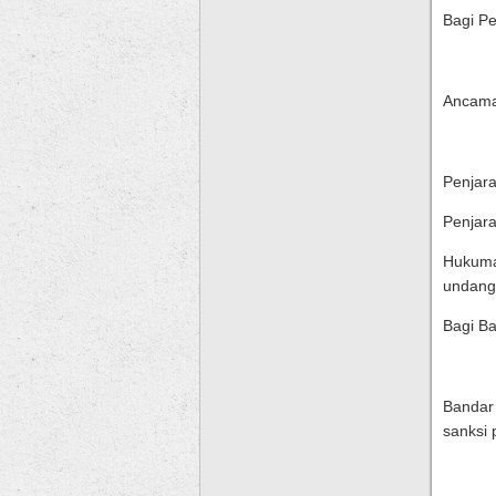
Bagi P
Ancaman
Penjara
Penjar
Hukuman
undang
Bagi Ba
Bandar
sanksi 