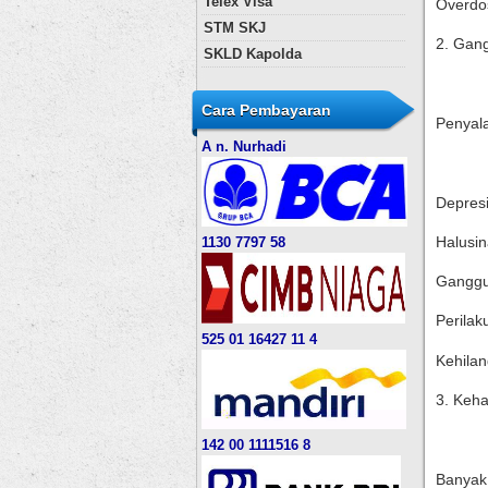
Telex Visa
Overdos
STM SKJ
2. Gang
SKLD Kapolda
Cara Pembayaran
Penyal
A n. Nurhadi
Depres
Halusin
1130 7797 58
Ganggu
Perilak
525 01 16427 11 4
Kehilan
3. Keh
142 00 1111516 8
Banyak