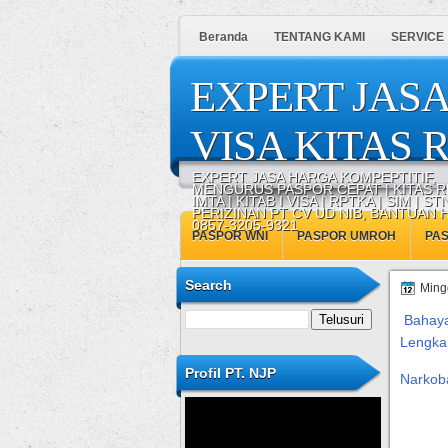
Beranda
TENTANG KAMI
SERVICE
EXPERT JASA
VISA KITAS R
EXPERT JASA HARGA KOMPEPTITIF,
MENGURUS PASPOR CEPAT | KITAS R
IMTA | KITAB I VISA | RPTKA | SIM | STN
PERIZINAN PT CV UD NIB, BANTUAN
0857-3205-9321
PASPOR WNI
PASPOR UMROH
PA
Search
Ming
Bahaya
Lengka
Profil PT. NJP
Narkob