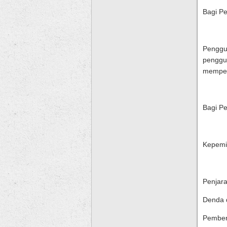
Bagi P
Penggun
penggun
mempero
Bagi Pe
Kepemil
Penjara
Denda 
Pembera