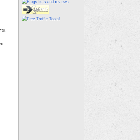
ntu,
ku.