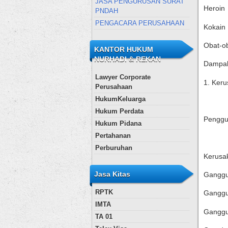
JASA PENGURUSAN SURAT
Heroin
PNDAH
PENGACARA PERUSAHAAN
Kokain
Obat-ob
KANTOR HUKUM
NURHADI & REKAN
Dampak
Lawyer Corporate
1. Ker
Perusahaan
HukumKeluarga
Hukum Perdata
Penggu
Hukum Pidana
Pertahanan
Perburuhan
Kerusa
Jasa Kitas
Ganggu
RPTK
Ganggu
IMTA
Ganggua
TA 01