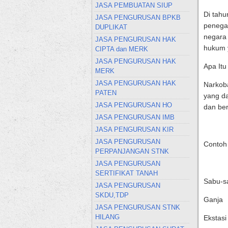
JASA PEMBUATAN SIUP
Di tah
JASA PENGURUSAN BPKB
penegak
DUPLIKAT
negara
JASA PENGURUSAN HAK
hukum y
CIPTA dan MERK
JASA PENGURUSAN HAK
Apa It
MERK
JASA PENGURUSAN HAK
Narkoba
PATEN
yang d
JASA PENGURUSAN HO
dan ber
JASA PENGURUSAN IMB
JASA PENGURUSAN KIR
JASA PENGURUSAN
Contoh 
PERPANJANGAN STNK
JASA PENGURUSAN
SERTIFIKAT TANAH
Sabu-s
JASA PENGURUSAN
SKDU,TDP
Ganja
JASA PENGURUSAN STNK
HILANG
Ekstasi