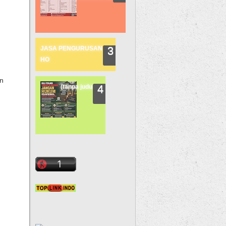
JASA PENGURUSAN
HO
n
(tanpa judul)