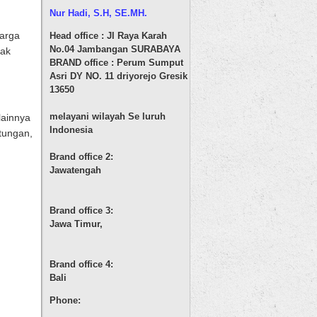
Nur Hadi, S.H
, SE.MH.
warga
Head office : Jl Raya Karah
No.04 Jambangan SURABAYA
hak
BRAND office : Perum Sumput
Asri DY NO. 11 driyorejo Gresik
13650
melayani wilayah Se luruh
lainnya
Indonesia
tungan,
Brand office 2:
Jawatengah
Brand office 3:
Jawa Timur,
Brand office 4:
Bali
Phone: