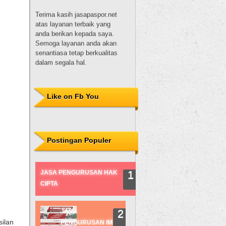
atas layanan terbaik yang
anda berikan kepada saya.
Semoga layanan anda akan
senantiasa tetap berkualitas
dalam segala hal.
Dewi Sulistyowati, S.H.
Terima kasih untuk
nurhadijayaprima.com, Mas
Like on Fb You
hadi. Pelayanannya baik,
pembuatannya juga tepat
waktu. Proses pembuatan
paspor juga mudah karena
Postingan Populer
dibantu oleh Mas nur hadi.
Sukses selalu!
Desi
JASA PENGURUSAN HAK
CIPTA
JASA
ilan
PENGURUSAN IMB