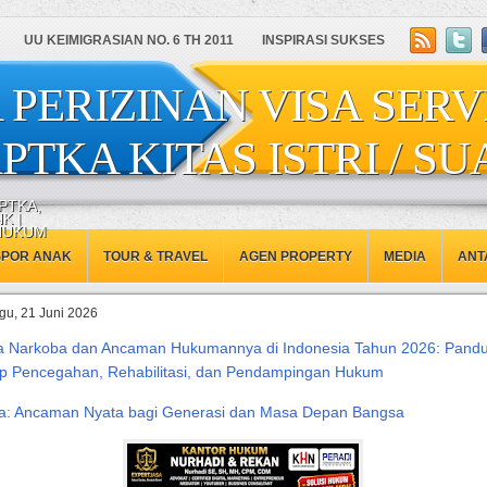
UU KEIMIGRASIAN NO. 6 TH 2011
INSPIRASI SUKSES
 PERIZINAN VISA SERV
PTKA KITAS ISTRI / SU
PTKA,
K |
 HUKUM
SPOR ANAK
TOUR & TRAVEL
AGEN PROPERTY
MEDIA
ANT
gu, 21 Juni 2026
 Narkoba dan Ancaman Hukumannya di Indonesia Tahun 2026: Pand
p Pencegahan, Rehabilitasi, dan Pendampingan Hukum
a: Ancaman Nyata bagi Generasi dan Masa Depan Bangsa