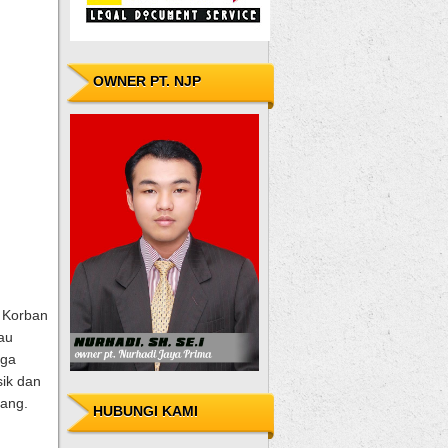
OWNER PT. NJP
. Korban
au
gga
sik dan
rang.
HUBUNGI KAMI