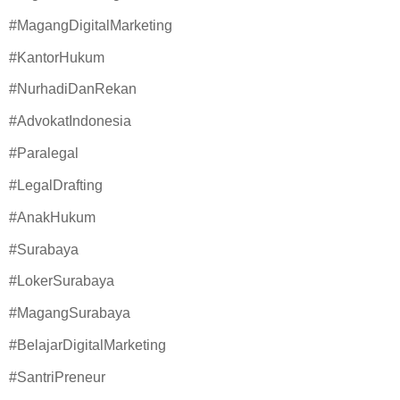
#MagangDigitalMarketing
#KantorHukum
#NurhadiDanRekan
#AdvokatIndonesia
#Paralegal
#LegalDrafting
#AnakHukum
#Surabaya
#LokerSurabaya
#MagangSurabaya
#BelajarDigitalMarketing
#SantriPreneur