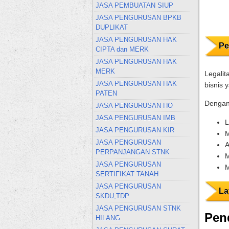
JASA PEMBUATAN SIUP
JASA PENGURUSAN BPKB
DUPLIKAT
JASA PENGURUSAN HAK
Pe
CIPTA dan MERK
JASA PENGURUSAN HAK
MERK
Legalit
JASA PENGURUSAN HAK
bisnis 
PATEN
Dengan 
JASA PENGURUSAN HO
JASA PENGURUSAN IMB
L
JASA PENGURUSAN KIR
M
JASA PENGURUSAN
A
PERPANJANGAN STNK
M
JASA PENGURUSAN
M
SERTIFIKAT TANAH
JASA PENGURUSAN
La
SKDU,TDP
JASA PENGURUSAN STNK
Pend
HILANG