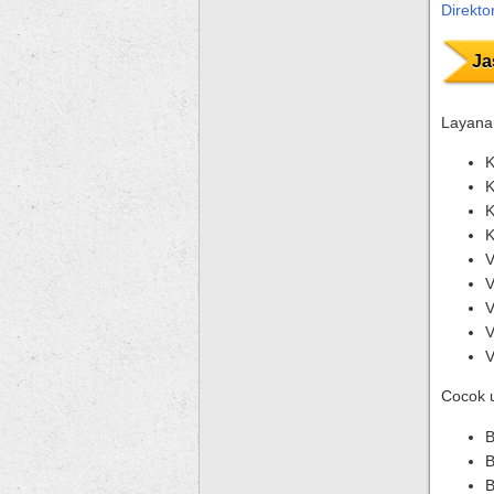
Direkto
Ja
Layanan
K
K
K
K
V
V
V
V
V
Cocok 
B
B
B