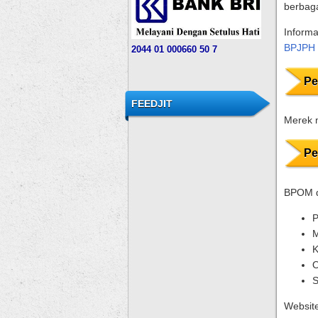
berbag
Informas
BPJPH 
204
4
01 000
660 50 7
Pe
FEEDJIT
Merek m
Pe
BPOM d
P
M
K
O
S
Website