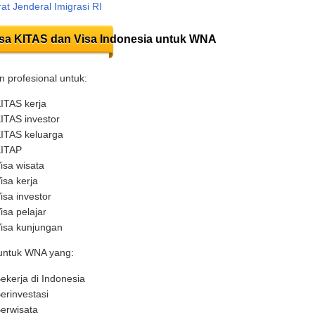
rat Jenderal Imigrasi RI
sa KITAS dan Visa Indonesia untuk WNA
 profesional untuk:
ITAS kerja
ITAS investor
ITAS keluarga
ITAP
isa wisata
isa kerja
isa investor
isa pelajar
isa kunjungan
untuk WNA yang:
ekerja di Indonesia
erinvestasi
erwisata