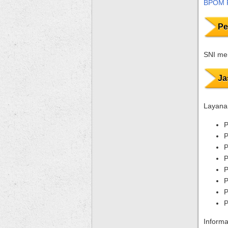
BPOM 
Pe
SNI mem
Ja
Layanan
P
P
P
P
P
P
P
P
Informa