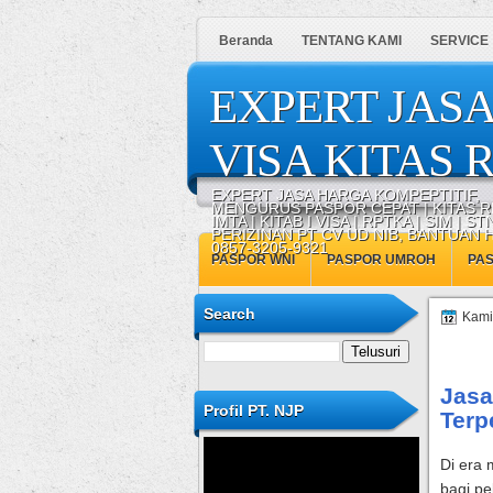
Beranda
TENTANG KAMI
SERVICE
EXPERT JASA
VISA KITAS R
EXPERT JASA HARGA KOMPEPTITIF,
MENGURUS PASPOR CEPAT | KITAS R
IMTA | KITAB I VISA | RPTKA | SIM | STN
PERIZINAN PT CV UD NIB, BANTUAN
0857-3205-9321
PASPOR WNI
PASPOR UMROH
PA
Search
Kami
Jasa
Profil PT. NJP
Terp
Di era 
bagi pe