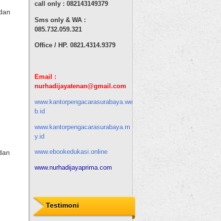
call only : 082143149379
 dan
Sms only & WA :
085.732.059.321
Office / HP. 0821.4314.9379
Email :
nurhadijaya
tenan
@gmail.com
www.kantorpengacarasurabaya.we
b.id
www.kantorpengacarasurabaya.m
y.id
www.ebookedukasi.online
dan
www.nurhadijayaprima.com
Testimoni