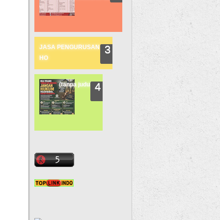
JASA PENGURUSAN
HO
(tanpa judul)