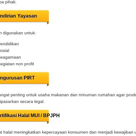
a pihak.
ndirian Yayasan
n digunakan untuk:
endidikan
osial
Keagamaan
egiatan non profit
ngurusan PIRT
angat penting untuk usaha makanan dan minuman rumahan agar prod
ipasarkan secara legal.
rtifikasi Halal MUI / BPJPH
kat halal meningkatkan kepercayaan konsumen dan menjadi kewajiban 