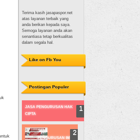
Terima kasih jasapaspor.net
atas layanan terbaik yang
anda berikan kepada saya.
Semoga layanan anda akan
senantiasa tetap berkualitas
dalam segala hal.
Dewi Sulistyowati, S.H.
Terima kasih untuk
Like on Fb You
nurhadijayaprima.com, Mas
hadi. Pelayanannya baik,
pembuatannya juga tepat
waktu. Proses pembuatan
paspor juga mudah karena
Postingan Populer
dibantu oleh Mas nur hadi.
uk
Sukses selalu!
JASA PENGURUSAN HAK
Desi
CIPTA
JASA
untuk
PENGURUSAN IMB