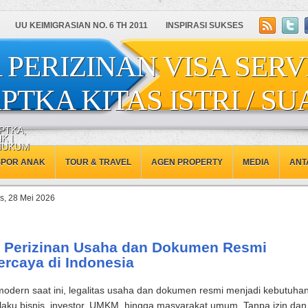
UU KEIMIGRASIAN NO. 6 TH 2011
INSPIRASI SUKSES
 PERIZINAN VISA SERV
PTKA KITAS ISTRI / SU
PTKA,
K |
 HUKUM
SPOR ANAK
TOUR & TRAVEL
AGEN PROPERTY
MEDIA
ANT
s, 28 Mei 2026
 Perizinan Usaha dan Dokumen Resmi
ercaya di Indonesia
modern saat ini, legalitas usaha dan dokumen resmi menjadi kebutuha
laku bisnis, investor, UMKM, hingga masyarakat umum. Tanpa izin dan