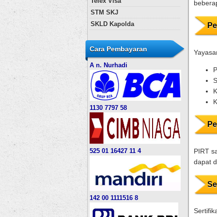
Telex Visa
beberap
STM SKJ
SKLD Kapolda
Pe
Cara Pembayaran
Yayasa
A n. Nurhadi
P
S
K
1130 7797 58
Pe
PIRT s
525 01 16427 11 4
dapat d
Se
142 00 1111516 8
Sertifi