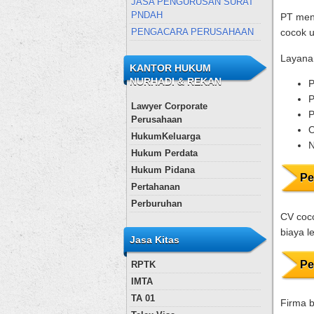
JASA PENGURUSAN SURAT
PNDAH
PT menj
PENGACARA PERUSAHAAN
cocok u
Layanan
KANTOR HUKUM
NURHADI & REKAN
P
P
Lawyer Corporate
P
Perusahaan
O
HukumKeluarga
N
Hukum Perdata
Hukum Pidana
Pe
Pertahanan
Perburuhan
CV coco
biaya l
Jasa Kitas
Pe
RPTK
IMTA
TA 01
Firma b