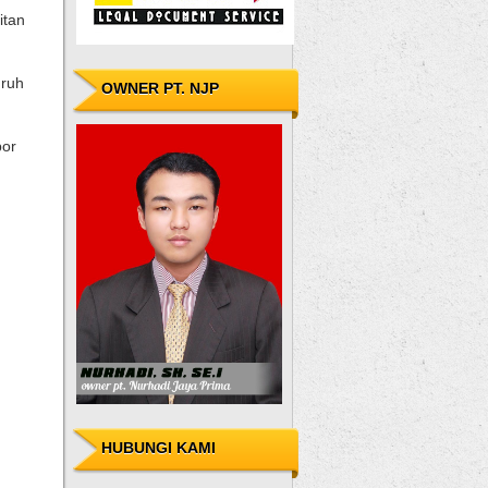
itan
uruh
OWNER PT. NJP
por
HUBUNGI KAMI