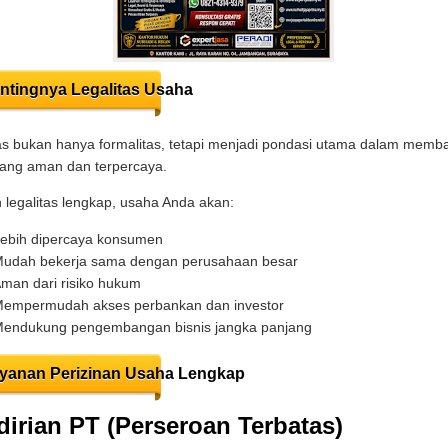
ntingnya Legalitas Usaha
as bukan hanya formalitas, tetapi menjadi pondasi utama dalam mem
yang aman dan terpercaya.
legalitas lengkap, usaha Anda akan:
ebih dipercaya konsumen
udah bekerja sama dengan perusahaan besar
man dari risiko hukum
empermudah akses perbankan dan investor
endukung pengembangan bisnis jangka panjang
yanan Perizinan Usaha Lengkap
irian PT (Perseroan Terbatas)